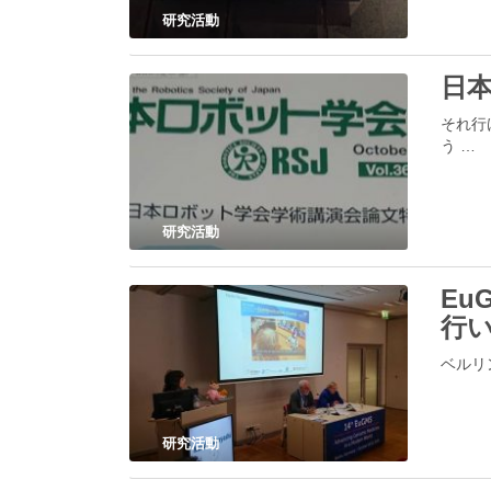
研究活動
日
それ行け
う …
研究活動
Eu
行
ベルリンで
研究活動