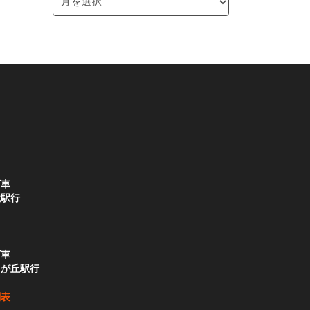
下車
境駅行
下車
りが丘駅行
刻表