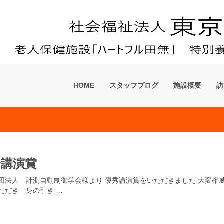
ーム「フローラ田無」
HOME
スタッフブログ
施設概要
訪
秀講演賞
団法人 計測自動制御学会様より 優秀講演賞をいただきました 大変権
ただき 身の引き …