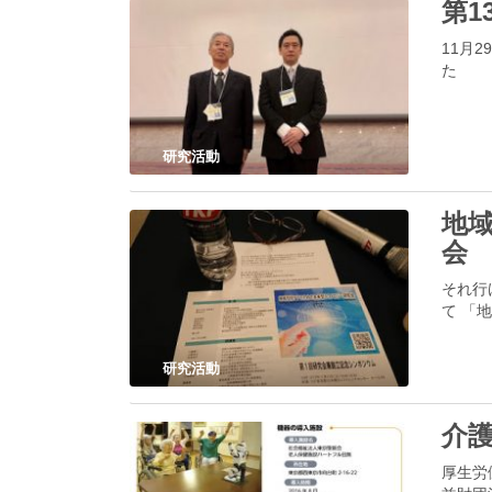
第1
11月
た
研究活動
地
会
それ行
て 「地
研究活動
介護
厚生労