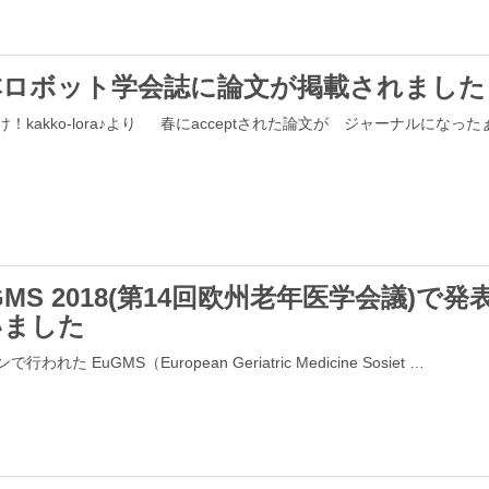
本ロボット学会誌に論文が掲載されました
！kakko-lora♪より 春にacceptされた論文が ジャーナルになった
GMS 2018(第14回欧州老年医学会議)で発
いました
行われた EuGMS（European Geriatric Medicine Sosiet …