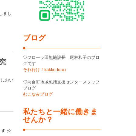
表しまし
ブログ
♡フローラ田無施設長 尾林和子のブロ
究
グです
それ行け！kakko-lora♪
ーにおい
♡向台町地域包括支援センタースタッフ
ブログ
むこなみブログ
私たちと一緒に働きま
せんか？
す 公