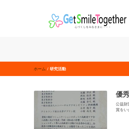
老人保健施設「ハートフル田無」 特別養護老人ホ
社会福祉法人 東京聖新会
ホーム
/
研究活動
優
公益財
賞をい