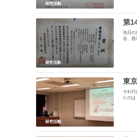
研究活動
第
先日の
谷、西
研究活動
東
それ行
たのは
研究活動