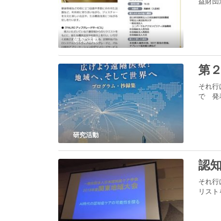
益財団
研究活動
第
それ行
で 発
研究活動
認知
それ行
リスト