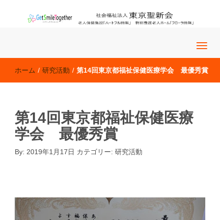
老人保健施設「ハートフル田無」 特別養護老人ホーム「フロー
社会福祉法人 東京聖新会
ラ田無」
ホーム
/
研究活動
/
第14回東京都福祉保健医療学会 最優秀賞
第14回東京都福祉保健医療
学会 最優秀賞
By:
2019年1月17日
カテゴリー:
研究活動
研究活動
�@�@