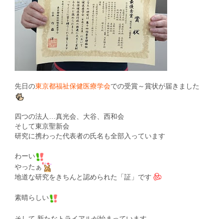
先日の
東京都福祉保健医療学会
での受賞～賞状が届きました
四つの法人…真光会、大谷、西和会
そして東京聖新会
研究に携わった代表者の氏名も全部入っています
わーい
やったぁ
地道な研究をきちんと認められた「証」です
素晴らしい
そして 新たなトライアルが始まっています