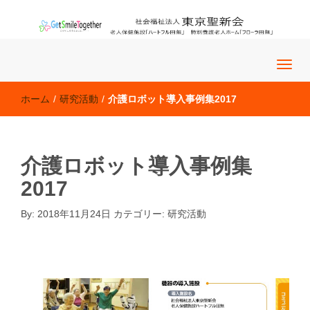
老人保健施設「ハートフル田無」 特別養護老人ホーム「フロー
社会福祉法人 東京聖新会
ラ田無」
ホーム
/
研究活動
/
介護ロボット導入事例集2017
介護ロボット導入事例集
2017
By:
2018年11月24日
カテゴリー:
研究活動
研究活動
�@�@