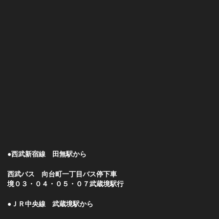
●西武新宿線 田無駅から
西武バス 向台町一丁目バス停下車
境０３・０４・０５・０７武蔵境駅行
●ＪＲ中央線 武蔵境駅から