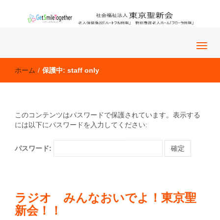
老人保健施設「ハートフル田無」 特別養護老人ホーム「フロー
社会福祉法人 東京聖新会
ラ田無」
ホーム
/
保護中: staff only
このコンテンツはパスワードで保護されています。表示する
には以下にパスワードを入力してください:
パスワード:
ラジオ みんなおいでよ！東京聖
新会！！