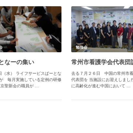
会
勉強会
となーの集い
2日（水） ライフサービスぱーとな
去る７月２６日 中国の常州市
が 毎月実施している定例の研修
代表団を 当施設にお迎えしました
東京聖新会の職員が …
に高齢化が進む中国において …