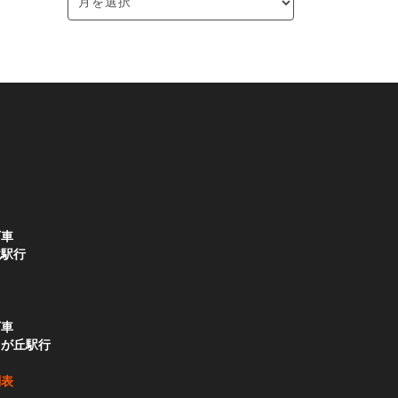
下車
境駅行
下車
りが丘駅行
刻表