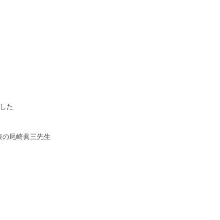
した
代表の尾崎眞三先生