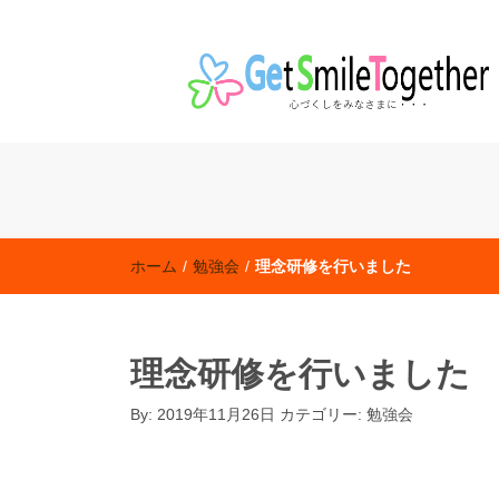
老人保健施設「ハートフル田無」 特別養護老人ホ
社会福祉法人 東京聖新会
ホーム
/
勉強会
/
理念研修を行いました
理念研修を行いました
By:
2019年11月26日
カテゴリー:
勉強会
勉強会