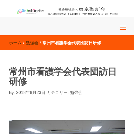
老人保健施設「ハートフル田無」 特別養護老人ホーム「フロー
社会福祉法人 東京聖新会
ラ田無」
ホーム
/
勉強会
/
常州市看護学会代表団訪日研修
常州市看護学会代表団訪日
研修
By:
2018年8月23日
カテゴリー:
勉強会
勉強会
�@�@