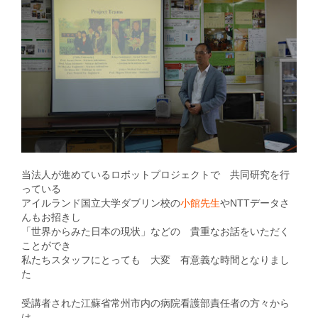
当法人が進めているロボットプロジェクトで 共同研究を行
っている
アイルランド国立大学ダブリン校の
小館先生
やNTTデータさ
んもお招きし
「世界からみた日本の現状」などの 貴重なお話をいただく
ことができ
私たちスタッフにとっても 大変 有意義な時間となりまし
た
受講者された江蘇省常州市内の病院看護部責任者の方々から
は