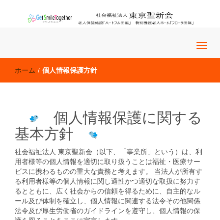
老人保健施設「ハートフル田無」 特別養護老人ホーム「フロー
社会福祉法人 東京聖新会
ラ田無」
ホーム
/
個人情報保護方針
個人情報保護に関する
基本方針
社会福祉法人 東京聖新会（以下、「事業所」という）は、利
用者様等の個人情報を適切に取り扱うことは福祉・医療サー
ビスに携わるものの重大な責務と考えます。 当法人が所有す
る利用者様等の個人情報に関し適性かつ適切な取扱に努力す
るとともに、広く社会からの信頼を得るために、自主的なル
ール及び体制を確立し、個人情報に関連する法令その他関係
法令及び厚生労働省のガイドラインを遵守し、個人情報の保