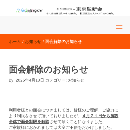
老人保健施設「ハートフル田無」 特別養護老人ホーム「フロー
社会福祉法人 東京聖新会
ラ田無」
ホーム
/
お知らせ
/
面会解除のお知らせ
面会解除のお知らせ
By:
2025年4月19日
カテゴリー:
お知らせ
お知らせ
�@�@
利用者様との面会につきましては、皆様のご理解、ご協力に
より制限をさせて頂いておりましたが、
４月２１日から施設
全体で面会制限を解除
させて頂くことになりました。
ご家族様におかれましては大変ご不便をおかけしました。