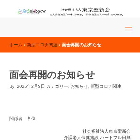
老人保健施設「ハートフル田無」 特別養護老人ホーム「フロー
社会福祉法人 東京聖新会
ラ田無」
ホーム
/
新型コロナ関連
/
面会再開のお知らせ
面会再開のお知らせ
By:
2025年2月9日
カテゴリー:
お知らせ
,
新型コロナ関連
お知らせ
�@�@
関係者 各位
社会福祉法人東京聖新会
介護老人保健施設 ハートフル田無