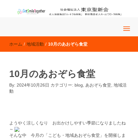
老人保健施設「ハートフル田無」 特別養護老人ホーム「フロー
社会福祉法人 東京聖新会
ラ田無」
ホーム
/
地域活動
/
10月のあおぞら食堂
10月のあおぞら食堂
By:
2024年10月26日
カテゴリー:
blog
,
あおぞら食堂
,
地域活
動
blog
�@�@
ようやく涼しくなり お出かけしやすい季節になりましたね
～
そんな中 今月の「こども・地域あおぞら食堂」を開催しま