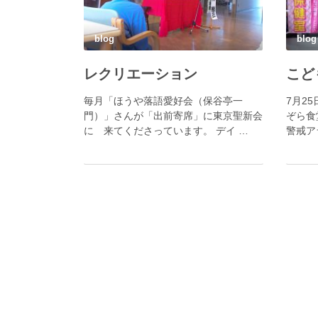
blog
blog
レクリエーション
毎月「ほうや落語愛好会（保谷亭一
7月2
門）」さんが「出前寄席」に東京聖新会
ぞら食
に 来てくださっています。 デイ …
警戒ア