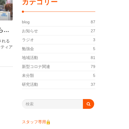
カテゴリー
blog
87
こども・地域 あおぞら食堂（2026.06）
お知らせ
27
ラジオ
3
される
ンティア
勉強会
5
地域活動
81
新型コロナ関連
79
未分類
5
研究活動
37
スタッフ専用