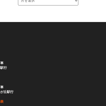
下車
境駅行
下車
りが丘駅行
刻表