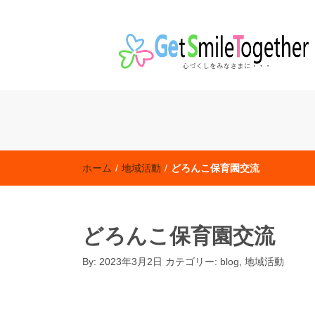
老人保健施設「ハートフル田無」 特別養護老人ホ
社会福祉法人 東京聖新会
ホーム
/
地域活動
/
どろんこ保育園交流
どろんこ保育園交流
By:
2023年3月2日
カテゴリー:
blog
,
地域活動
blog