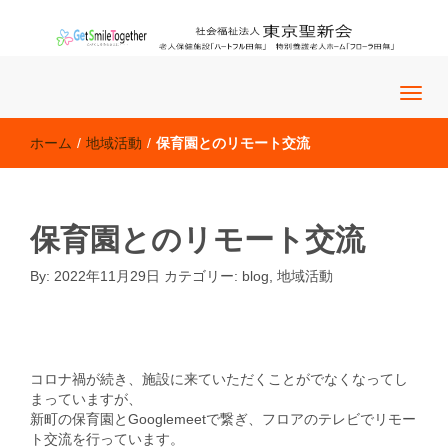
老人保健施設「ハートフル田無」 特別養護老人ホーム「フロー
社会福祉法人 東京聖新会
ラ田無」
ホーム
/
地域活動
/
保育園とのリモート交流
保育園とのリモート交流
By:
2022年11月29日
カテゴリー:
blog
,
地域活動
blog
�@�@
コロナ禍が続き、施設に来ていただくことがでなくなってし
まっていますが、
新町の保育園とGooglemeetで繋ぎ、フロアのテレビでリモー
ト交流を行っています。