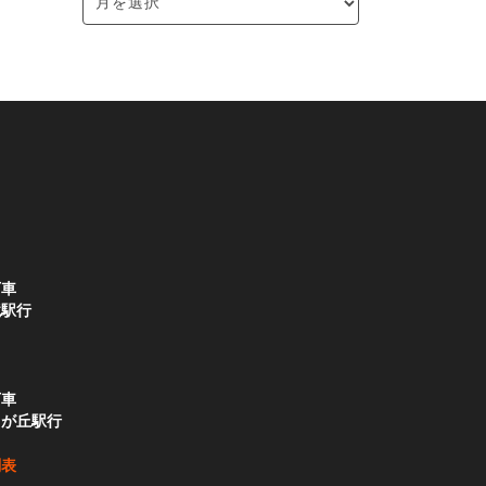
下車
境駅行
下車
りが丘駅行
刻表