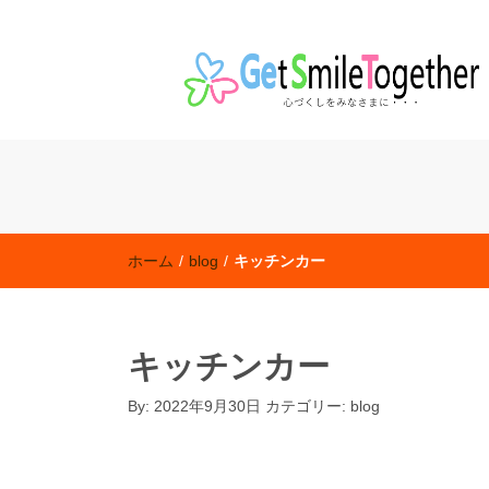
老人保健施設「ハートフル田無」 特別養護老人ホ
社会福祉法人 東京聖新会
ホーム
/
blog
/
キッチンカー
キッチンカー
By:
2022年9月30日
カテゴリー:
blog
blog