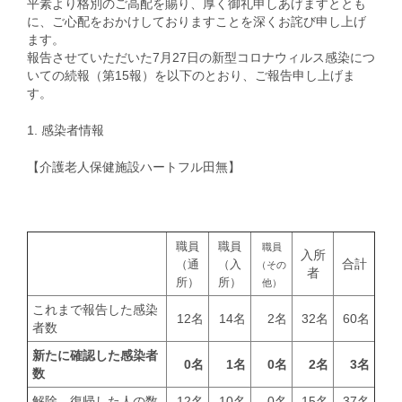
平素より格別のご高配を賜り、厚く御礼申しあげますととも
に、ご心配をおかけしておりますことを深くお詫び申し上げ
ます。
報告させていただいた7月27日の新型コロナウィルス感染につ
いての続報（第15報）を以下のとおり、ご報告申し上げま
す。
1. 感染者情報
【介護老人保健施設ハートフル田無】
職員
職員
職員
入所
合計
（通
（入
（その
者
所）
所）
他）
これまで報告した感染
12名
14名
2名
32名
60名
者数
新たに確認した感染者
0名
1名
0名
2名
3名
数
解除、復帰した人の数
12名
10名
0名
15名
37名