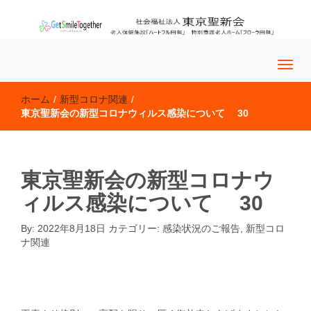
老人保健施設「ハートフル田無」 特別養護老人ホーム「フロー
社会福祉法人 東京聖新会
ラ田無」
ホーム
/
新型コロナ関連
/
東京聖新会の新型コロナウィルス感染について 30
東京聖新会の新型コロナウ
ィルス感染について 30
By:
2022年8月18日
カテゴリー:
感染状況のご報告
,
新型コロ
ナ関連
感染状況のご報告
�@�@