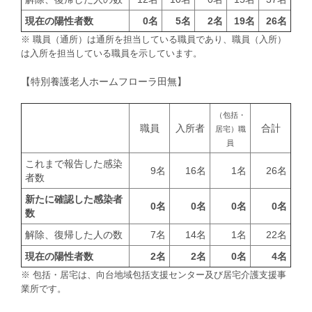
現在の陽性者数
0名
5名
2名
19名
26名
※ 職員（通所）は通所を担当している職員であり、職員（入所）
は入所を担当している職員を示しています。
【特別養護老人ホームフローラ田無】
（包括・
職員
入所者
合計
居宅）職
員
これまで報告した感染
9名
16名
1名
26名
者数
新たに確認した感染者
0名
0名
0名
0名
数
解除、復帰した人の数
7名
14名
1名
22名
現在の陽性者数
2名
2名
0名
4名
※ 包括・居宅は、向台地域包括支援センター及び居宅介護支援事
業所です。