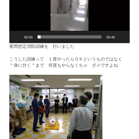
ー
ヤ
ー
00:00
00:49
夜間想定消防訓練
を 行いました
こうした訓練って １度やったらＯＫというものではなく
＂身に付く＂まで 何度もやらなくちゃ ダメですよね