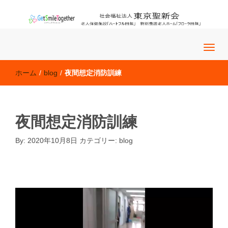
老人保健施設「ハートフル田無」 特別養護老人ホーム「フロー
社会福祉法人 東京聖新会
ラ田無」
ホーム
/
blog
/
夜間想定消防訓練
夜間想定消防訓練
By:
2020年10月8日
カテゴリー:
blog
blog
�@�@
動
画
プ
レ