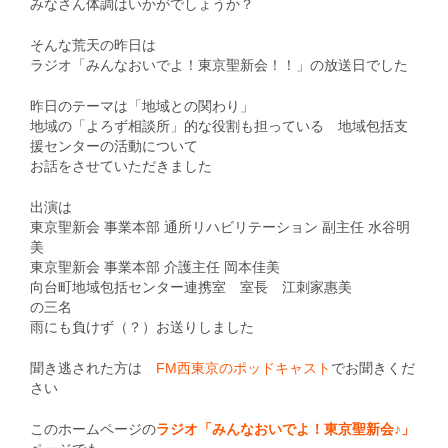
みなさん体調はいかがでしょうか？
そんな荒天の昨日は
ラジオ「みんなおいでよ！東京聖新会！！」の放送日でした
昨日のテーマは「地域との関わり」
地域の「よろず相談所」的な役割も担っている 地域包括支
援センターの活動について
お話をさせていただきました
出演は
東京聖新会 事業本部 通所リハビリテーション 副主任 水谷明
美
東京聖新会 事業本部 介護主任 岡本佳美
向台町地域包括センター連携室 室長 江刺家惠美
の三名
雨にも負けず（？）お送りしました
聞き逃された方は
FM西東京のポッドキャスト
でお聞きくだ
さい
このホームページの
ラジオ「みんなおいでよ！東京聖新会♪」