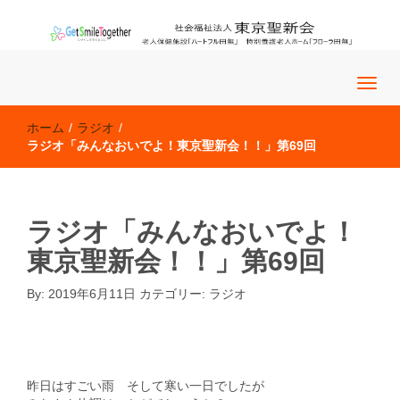
老人保健施設「ハートフル田無」 特別養護老人ホーム「フロー
社会福祉法人 東京聖新会
ラ田無」
ホーム
/
ラジオ
/
ラジオ「みんなおいでよ！東京聖新会！！」第69回
ラジオ「みんなおいでよ！
東京聖新会！！」第69回
By:
2019年6月11日
カテゴリー:
ラジオ
ラジオ
�@�@
昨日はすごい雨 そして寒い一日でしたが