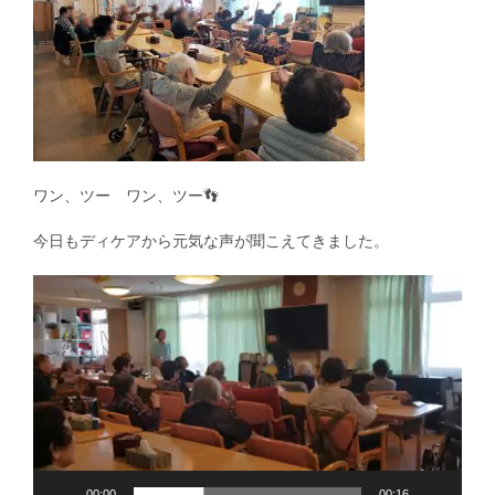
ワン、ツー ワン、ツー
👣
今日もディケアから元気な声が聞こえてきました。
動
画
プ
レ
ー
ヤ
ー
00:00
00:16