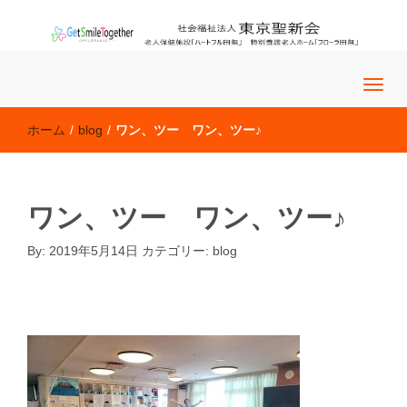
老人保健施設「ハートフル田無」 特別養護老人ホーム「フロー
社会福祉法人 東京聖新会
ラ田無」
ホーム
/
blog
/
ワン、ツー ワン、ツー♪
ワン、ツー ワン、ツー♪
By:
2019年5月14日
カテゴリー:
blog
blog
�@�@