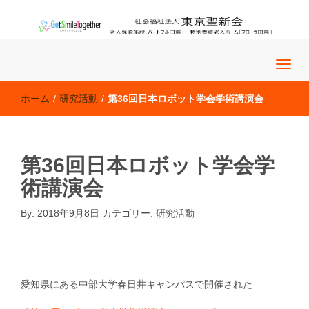
老人保健施設「ハートフル田無」 特別養護老人ホーム「フロー
社会福祉法人 東京聖新会
ラ田無」
ホーム
/
研究活動
/
第36回日本ロボット学会学術講演会
第36回日本ロボット学会学
術講演会
By:
2018年9月8日
カテゴリー:
研究活動
研究活動
�@�@
愛知県にある中部大学春日井キャンパスで開催された